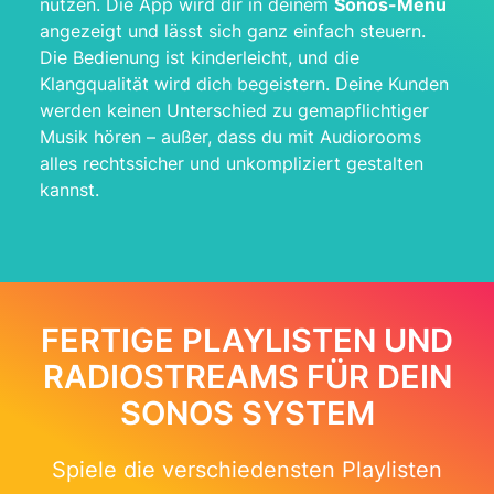
nutzen. Die App wird dir in deinem
Sonos-Menü
angezeigt und lässt sich ganz einfach steuern.
Die Bedienung ist kinderleicht, und die
Klangqualität wird dich begeistern. Deine Kunden
werden keinen Unterschied zu gemapflichtiger
Musik hören – außer, dass du mit Audiorooms
alles rechtssicher und unkompliziert gestalten
kannst.
FERTIGE PLAYLISTEN UND
RADIOSTREAMS FÜR DEIN
SONOS SYSTEM
Spiele die verschiedensten Playlisten