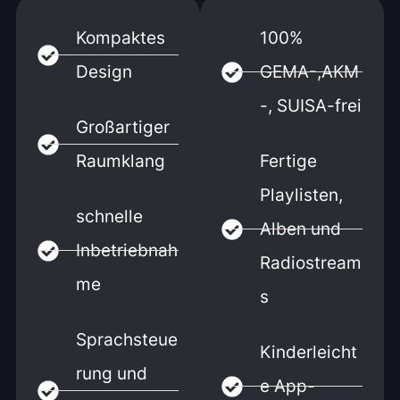
Kompaktes
100%
Design
GEMA-,AKM
-, SUISA-frei
Großartiger
Raumklang
Fertige
Playlisten,
schnelle
Alben und
Inbetriebnah
Radiostream
me
s
Sprachsteue
Kinderleicht
rung und
e App-