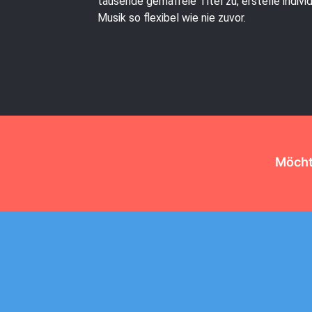
tausende gemafreie Titel zu, erstelle indiv
Musik so flexibel wie nie zuvor.
Möchte