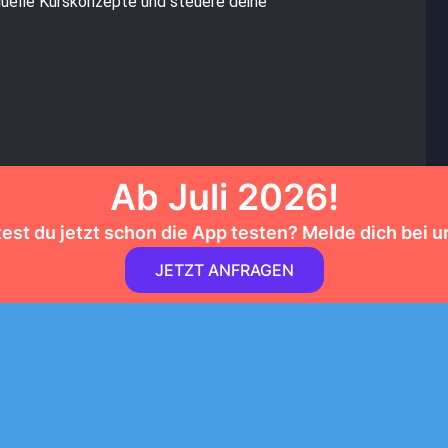
iduelle Kurskonzepte und steuere deine
Ab Juli 2026!
st du jetzt schon die App testen? Melde dich bei u
JETZT ANFRAGEN