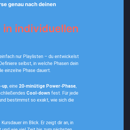
urse genau nach deinen
in individuellen
 einfach nur Playlisten – du entwickelst
efiniere selbst, in welche Phasen dein
de einzelne Phase dauert.
-up
, eine
20-minütige Power-Phase
,
schließendes
Cool-down
fest. Für jede
und bestimmst so exakt, wie sich die
ursdauer im Blick. Er zeigt dir an, in
 und wie viel Zeit bis zum nächsten